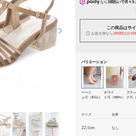
なら
3回払いで月々3,
この商品は
サイ
お急ぎ便なら
3時間01分38
バリエーション
ベージ
ホワイ
ブラ
ュ/C（BGc）
ト/C（WHc）
ク/C
サイズ
在庫
22.5cm
なし