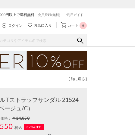
,000円以上で送料無料
会員登録(無料)
ご利用ガイド
お気に入り
カート
ログイン
0
[ 前に戻る ]
Tストラップサンダル 21524
ベージュ/C）
￥14,850
常価格：
550
22%OFF
税込