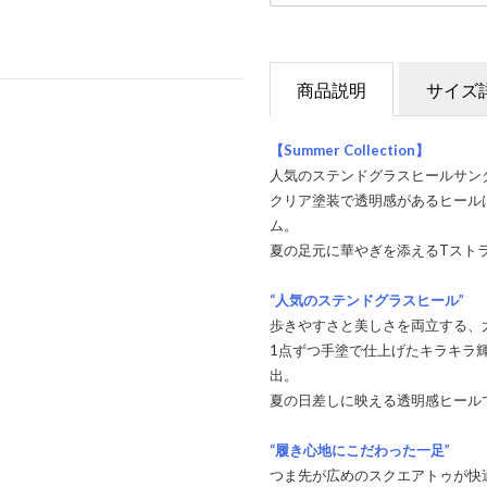
商品説明
サイズ
【Summer Collection】
人気のステンドグラスヒールサン
クリア塗装で透明感があるヒール
ム。
夏の足元に華やぎを添えるTスト
“人気のステンドグラスヒール”
歩きやすさと美しさを両立する、
1点ずつ手塗で仕上げたキラキラ
出。
夏の日差しに映える透明感ヒール
“履き心地にこだわった一足”
つま先が広めのスクエアトゥが快