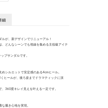
詳細
ダルが、新デザインでリニューアル！
は、どんなシーンでも視線を集める主役級アイテ
ラップサンダルです。
太めシルエットで安定感のある4cmヒール。
輝くヒールが、後ろ姿までドラマティックに演
で、360度キレイ見えを叶える一足です。
適な履き心地を実現。