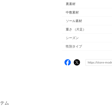
裏素材
中敷素材
ソール素材
重さ
（片足）
シーズン
性別タイプ
テム