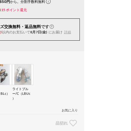
850円
から。分割手数料無料
115
ポイント還元
ズ交換無料・返品無料
です
以内
のお支払いで
8月7日(金)
にお届け
詳細
秒
ッ
ライトブル
（BLc）
ー/C（LBUc
）
お気に入り
品切れ