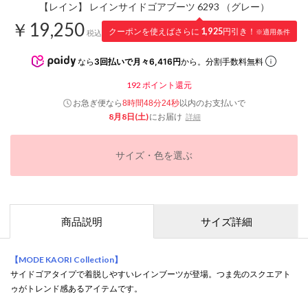
【レイン】 レインサイドゴアブーツ 6293 （グレー）
￥19,250
クーポンを使えばさらに
1,925
円引き！
※適用条件
税込
なら
3回払いで月々6,416円
から。分割手数料無料
192
ポイント還元
お急ぎ便なら
以内
のお支払いで
8時間48分23秒
8月8日(土)
にお届け
詳細
サイズ・色を選ぶ
商品説明
サイズ詳細
【MODE KAORI Collection】
サイドゴアタイプで着脱しやすいレインブーツが登場。つま先のスクエアト
ゥがトレンド感あるアイテムです。