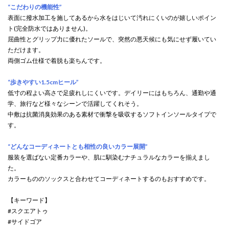
“こだわりの機能性”
表面に撥水加工を施してあるから水をはじいて汚れにくいのが嬉しいポイン
ト(完全防水ではありません)。
屈曲性とグリップ力に優れたソールで、突然の悪天候にも気にせず履いてい
ただけます。
両側ゴム仕様で着脱も楽ちんです。
“歩きやすい1.5cmヒール”
低寸の程よい高さで足疲れしにくいです。デイリーにはもちろん、通勤や通
学、旅行など様々なシーンで活躍してくれそう。
中敷は抗菌消臭効果のある素材で衝撃を吸収するソフトインソールタイプで
す。
“どんなコーディネートとも相性の良いカラー展開”
服装を選ばない定番カラーや、肌に馴染むナチュラルなカラーを揃えまし
た。
カラーもののソックスと合わせてコーディネートするのもおすすめです。
【キーワード】
#スクエアトゥ
#サイドゴア