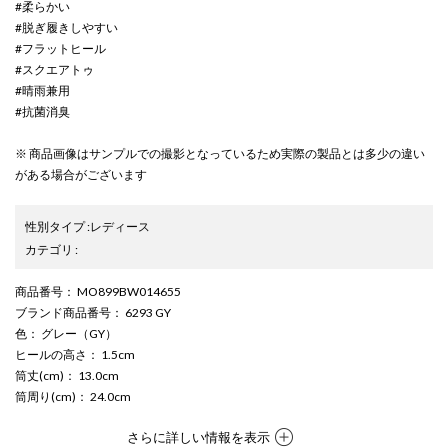
#柔らかい
#脱ぎ履きしやすい
#フラットヒール
#スクエアトゥ
#晴雨兼用
#抗菌消臭
※ 商品画像はサンプルでの撮影となっているため実際の製品とは多少の違い
がある場合がございます
性別タイプ
:
レディース
カテゴリ
:
商品番号
： MO899BW014655
ブランド商品番号
： 6293 GY
色
： グレー（GY）
ヒールの高さ
： 1.5cm
筒丈(cm)
： 13.0cm
筒周り(cm)
： 24.0cm
さらに詳しい情報を表示