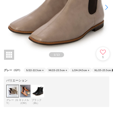
1
/
13
1
グレー（GY）
S/22-22.5cm
○
M/23-23.5cm
○
L/24-24.5cm
○
XL/25-25.5cm
バリエーション
グレー（G
キャメル
ブラック
Y）
（CM）
（BL）