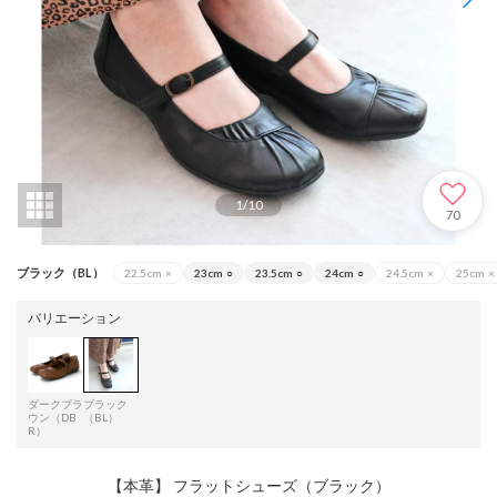
1
/
10
70
ブラック（BL）
22.5cm
×
23cm
○
23.5cm
○
24cm
○
24.5cm
×
25cm
×
バリエーション
ダークブラ
ブラック
ウン（DB
（BL）
R）
【本革】 フラットシューズ（ブラック）