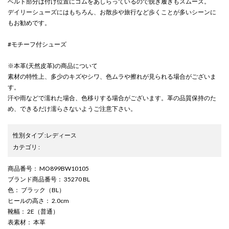
ベルト部分は付け位置にゴムをあしらっているので脱ぎ履きもスムーズ。
デイリーシューズにはもちろん、お散歩や旅行など歩くことが多いシーンに
もお勧めです。
#モチーフ付シューズ
※本革(天然皮革)の商品について
素材の特性上、多少のキズやシワ、色ムラや擦れが見られる場合がございま
す。
汗や雨などで濡れた場合、色移りする場合がございます。革の品質保持のた
め、できるだけ濡らさないようご注意下さい。
性別タイプ
:
レディース
カテゴリ
:
商品番号
： MO899BW10105
ブランド商品番号
： 35270 BL
色
： ブラック（BL）
ヒールの高さ
： 2.0cm
靴幅
： 2E（普通）
表素材
： 本革