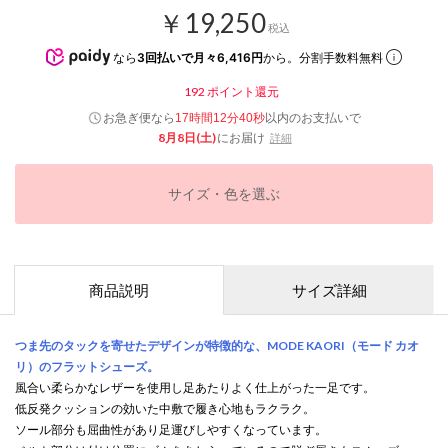
￥19,250
税込
なら
3回払いで月々6,416円
から。分割手数料無料
192
ポイント還元
お急ぎ便なら
以内
のお支払いで
17時間12分39秒
8月8日(土)
にお届け
詳細
サイズ・色を選ぶ
商品説明
サイズ詳細
つま先のタックを寄せたデザインが特徴的な、MODE KAORI（モード カオ
リ）のフラットシューズ。
風合い柔らかなレザーを使用し足あたりよく仕上がった一足です。
低反発クッションの効いた中敷で履き心地もラクラク。
ソール部分も屈曲性があり足運びしやすくなっています。