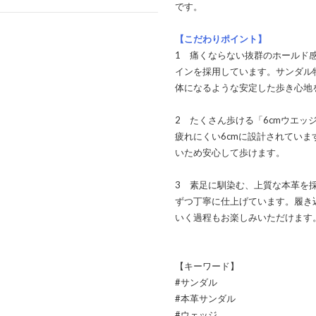
です。
【こだわりポイント】
1 痛くならない抜群のホールド
インを採用しています。サンダル
体になるような安定した歩き心地
2 たくさん歩ける「6cmウエ
疲れにくい6cmに設計されてい
いため安心して歩けます。
3 素足に馴染む、上質な本革を
ずつ丁寧に仕上げています。履き
いく過程もお楽しみいただけます
【キーワード】
#サンダル
#本革サンダル
#ウェッジ