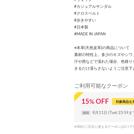
#カジュアルサンダル
#クロスベルト
#歩きやすい
#日本製
#MADE IN JAPAN
※本革(天然皮革)の商品について
素材の特性上、多少のキズやシワ
汗や雨などで濡れた場合、色移り
きるだけ濡らさないようご注意下
ご利用可能なクーポン
15
%
OFF
対象商品を
8月11日 (Tue) 23:59
期間
※1回のご注文に使えるクーポンは1つ