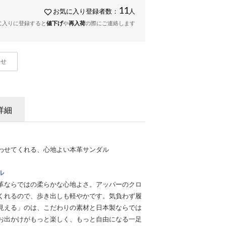
11
お気に入り登録者数：
人
に入りに登録すると
値下げ
や
再入荷
の際にご連絡します
わせ
詳細
わせてくれる、心地よい本革サンダル
ル
革ならではの柔らかな心地よさ。アッパーのクロ
くれるので、歩き出しも軽やかです。気負わず履
見える」のは、こだわりの素材と日本製ならでは
お出かけがもっと楽しく、もっと自由になる一足