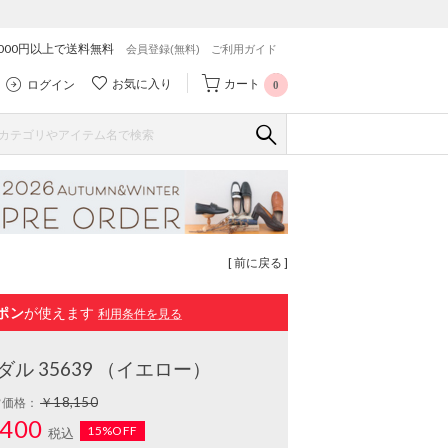
,000円以上で送料無料
会員登録(無料)
ご利用ガイド
お気に入り
カート
ログイン
0
[ 前に戻る ]
ポン
が使えます
利用条件を見る
ル 35639 （イエロー）
￥18,150
常価格：
400
15%OFF
税込