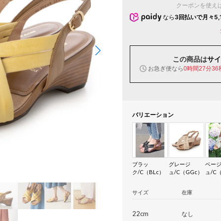
クーポンを使え
なら
3回払いで月々5,
この商品は
サイ
お急ぎ便なら
0時間27分35
バリエーション
ブラッ
グレージ
ベー
ク/C（BLc）
ュ/C（GGc）
ュ/C
サイズ
在庫
22cm
なし