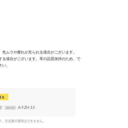
、色ムラや擦れが見られる場合がございます。
する場合がございます。革の品質保持のため、で
さい。
見る
まで
A-FZH-15
コード
です。注文後の適用はできません。