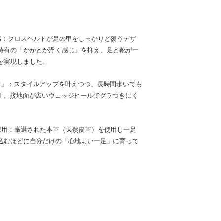
感：クロスベルトが足の甲をしっかりと覆うデザ
特有の「かかとが浮く感じ」を抑え、足と靴が一
を実現しました。
ッジ」：スタイルアップを叶えつつ、長時間歩いても
ます。接地面が広いウェッジヒールでグラつきにく
採用：厳選された本革（天然皮革）を使用し一足
込むほどに自分だけの「心地よい一足」に育って
。