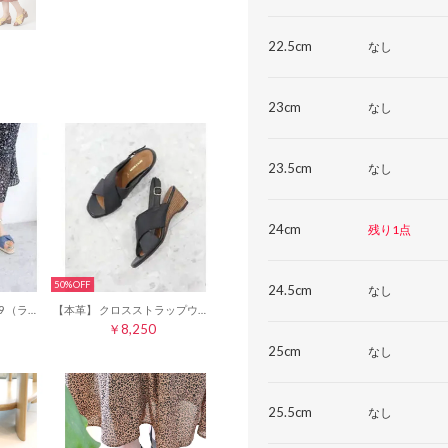
22.5cm
なし
23cm
なし
23.5cm
なし
24cm
残り1点
50%
24.5cm
なし
ジュートサンダル 35729 （ライトブルー）
【本革】 クロスストラップウェッジサンダル 35727 （ブラックc）
￥8,250
25cm
なし
25.5cm
なし