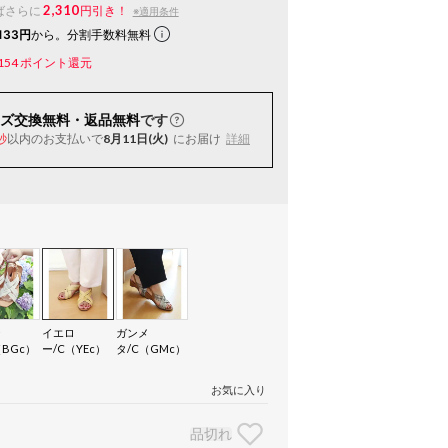
2,310
ばさらに
円引き！
※適用条件
133円
から。分割手数料無料
154
ポイント還元
ズ交換無料・返品無料
です
以内
のお支払いで
8月11日(火)
にお届け
詳細
秒
ジ
イエロ
ガンメ
（BGc）
ー/C（YEc）
タ/C（GMc）
お気に入り
品切れ