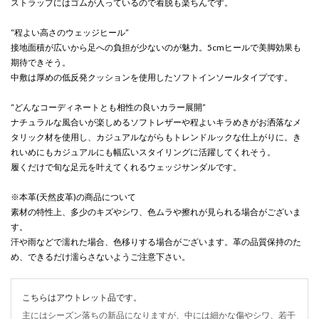
ストラップにはゴムが入っているので着脱も楽ちんです。
“程よい高さのウェッジヒール”
接地面積が広いから足への負担が少ないのが魅力。5cmヒールで美脚効果も
期待できそう。
中敷は厚めの低反発クッションを使用したソフトインソールタイプです。
“どんなコーディネートとも相性の良いカラー展開”
ナチュラルな風合いが楽しめるソフトレザーや程よいキラめきがお洒落なメ
タリック材を使用し、カジュアルながらもトレンドルックな仕上がりに。き
れいめにもカジュアルにも幅広いスタイリングに活躍してくれそう。
履くだけで旬な足元を叶えてくれるウェッジサンダルです。
※本革(天然皮革)の商品について
素材の特性上、多少のキズやシワ、色ムラや擦れが見られる場合がございま
す。
汗や雨などで濡れた場合、色移りする場合がございます。革の品質保持のた
め、できるだけ濡らさないようご注意下さい。
こちらはアウトレット品です。
主にはシーズン落ちの新品になりますが、中には細かな傷やシワ、若干