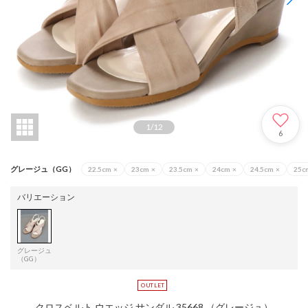
1
/
12
6
グレージュ（GG）
22.5cm
×
23cm
×
23.5cm
×
24cm
×
24.5cm
×
25c
バリエーション
グレージュ
（GG）
クロスベルト ウエッジ サンダル 35668 （グレージュ）