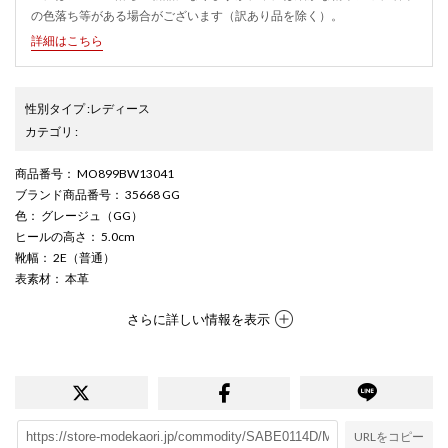
の色落ち等がある場合がございます（訳あり品を除く）。
詳細はこちら
性別タイプ
:
レディース
カテゴリ
:
商品番号
： MO899BW13041
ブランド商品番号
： 35668 GG
色
： グレージュ（GG）
ヒールの高さ
： 5.0cm
靴幅
： 2E（普通）
表素材
： 本革
さらに詳しい情報を表示
URLをコピー