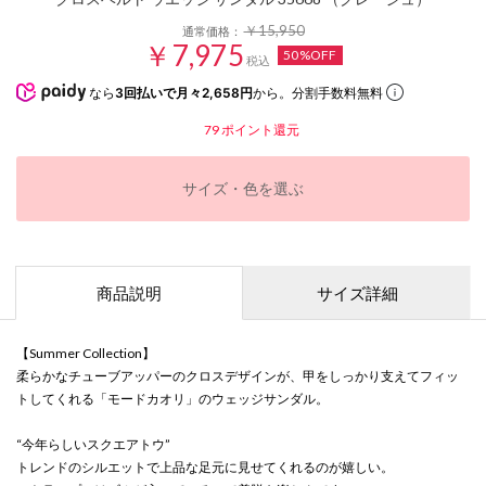
￥15,950
通常価格：
￥7,975
50%OFF
税込
なら
3回払いで月々2,658円
から。分割手数料無料
79
ポイント還元
サイズ・色を選ぶ
商品説明
サイズ詳細
【Summer Collection】
柔らかなチューブアッパーのクロスデザインが、甲をしっかり支えてフィッ
トしてくれる「モードカオリ」のウェッジサンダル。
“今年らしいスクエアトウ”
トレンドのシルエットで上品な足元に見せてくれるのが嬉しい。