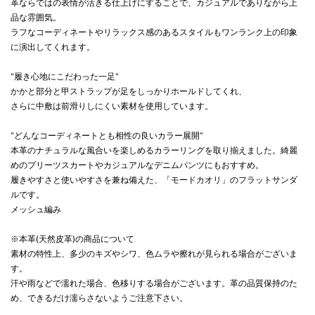
革ならではの表情が活きる仕上げにすることで、カジュアルでありながら上
品な雰囲気。
ラフなコーディネートやリラックス感のあるスタイルもワンランク上の印象
に演出してくれます。
“履き心地にこだわった一足”
かかと部分と甲ストラップが足をしっかりホールドしてくれ、
さらに中敷は前滑りしにくい素材を使用しています。
“どんなコーディネートとも相性の良いカラー展開”
本革のナチュラルな風合いを楽しめるカラーリングを取り揃えました。綺麗
めのプリーツスカートやカジュアルなデニムパンツにもおすすめ。
履きやすさと使いやすさを兼ね備えた、「モードカオリ」のフラットサンダ
ルです。
メッシュ編み
※本革(天然皮革)の商品について
素材の特性上、多少のキズやシワ、色ムラや擦れが見られる場合がございま
す。
汗や雨などで濡れた場合、色移りする場合がございます。革の品質保持のた
め、できるだけ濡らさないようご注意下さい。