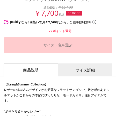
￥15,400
通常価格：
￥7,700
50%OFF
税込
なら
3回払いで月々2,566円
から。分割手数料無料
77
ポイント還元
サイズ・色を選ぶ
商品説明
サイズ詳細
【Spring&Summer Collection】
レザーの編み込みデザインがお洒落なフラットサンダルで、抜け感のあるシ
ルエットがこれからの季節にぴったりな「モードカオリ」注目アイテムで
す。
“足当たり柔らかなレザー”