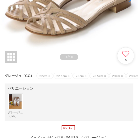
1
/
10
6
グレージュ（GG）
22cm
×
22.5cm
×
23cm
×
23.5cm
×
24cm
×
24.5c
バリエーション
グレージュ
（GG）
メッシュ サンダル 34419 （グレージュ）