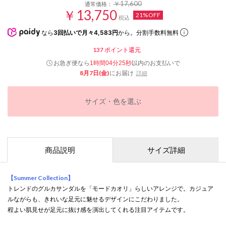
￥17,600
通常価格：
￥13,750
21%OFF
税込
なら
3回払いで月々4,583円
から。分割手数料無料
137
ポイント還元
お急ぎ便なら
以内
のお支払いで
1時間04分25秒
8月7日(金)
にお届け
詳細
サイズ・色を選ぶ
商品説明
サイズ詳細
【Summer Collection】
トレンドのグルカサンダルを「モードカオリ」らしいアレンジで。カジュア
ルながらも、きれいな足元に魅せるデザインにこだわりました。
程よい肌見せが足元に抜け感を演出してくれる注目アイテムです。