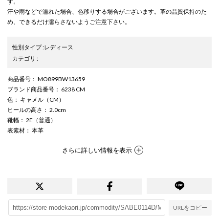
す。
汗や雨などで濡れた場合、色移りする場合がございます。革の品質保持のた
め、できるだけ濡らさないようご注意下さい。
性別タイプ
:
レディース
カテゴリ
:
商品番号
： MO899BW13659
ブランド商品番号
： 6238 CM
色
： キャメル（CM）
ヒールの高さ
： 2.0cm
靴幅
： 2E（普通）
表素材
： 本革
さらに詳しい情報を表示
URLをコピー