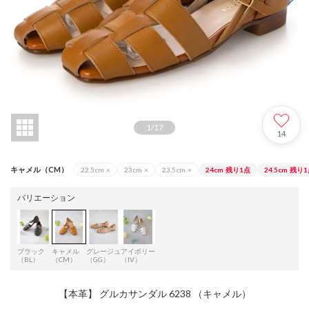
1
/
17
14
キャメル（CM）
22.5cm
×
23cm
×
23.5cm
×
24cm
残り1点
24.5cm
残り1
バリエーション
ブラック
キャメル
グレージュ
アイボリー
（BL）
（CM）
（GG）
（IV）
【本革】 グルカサンダル 6238 （キャメル）