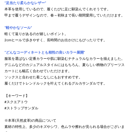
“足当たり柔らかなレザー”
本革を使用しているので、履くたびに足に馴染んでくれそうです。
甲まで覆うデザインなので、春～初秋まで長い期間愛用していただけます。
“軽やかなソール”
軽くて返りがあるのが嬉しいポイント。
2cmヒールで歩きやすく、長時間のお出かけにもぴったりです。
“どんなコーディネートとも相性の良いカラー展開”
服装を選ばない定番カラーや肌に馴染むナチュラルなカラーを揃えました。
デニムなどのカジュアルスタイルにはもちろん、夏らしい柄物のプリーツス
カートにも幅広く合わせていただけます。
ソックスと合わせた着こなしにもおすすめです。
履くだけでトレンドルックを叶えてくれるグルカサンダルです。
【キーワード】
#スクエアトウ
#ストラップサンダル
※本革(天然皮革)の商品について
素材の特性上、多少のキズやシワ、色ムラや擦れが見られる場合がございま