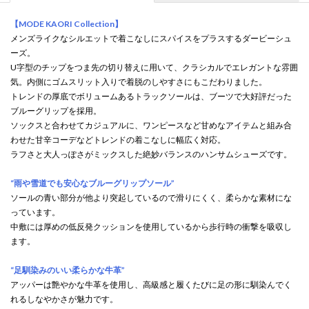
【MODE KAORI Collection】
メンズライクなシルエットで着こなしにスパイスをプラスするダービーシュ
ーズ。
U字型のチップをつま先の切り替えに用いて、クラシカルでエレガントな雰囲
気。内側にゴムスリット入りで着脱のしやすさにもこだわりました。
トレンドの厚底でボリュームあるトラックソールは、ブーツで大好評だった
ブルーグリップを採用。
ソックスと合わせてカジュアルに、ワンピースなど甘めなアイテムと組み合
わせた甘辛コーデなどトレンドの着こなしに幅広く対応。
ラフさと大人っぽさがミックスした絶妙バランスのハンサムシューズです。
“雨や雪道でも安心なブルーグリップソール”
ソールの青い部分が他より突起しているので滑りにくく、柔らかな素材にな
っています。
中敷には厚めの低反発クッションを使用しているから歩行時の衝撃を吸収し
ます。
“足馴染みのいい柔らかな牛革”
アッパーは艶やかな牛革を使用し、高級感と履くたびに足の形に馴染んでく
れるしなやかさが魅力です。