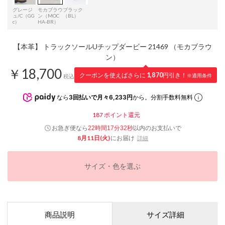
グレージ
モカブラウ
ブラック
ュ/C（GG
ン（MOC
（BL）
c）
HA-BR）
【本革】 トラックソールUチップダービー 21469 （モカブラウ
ン）
￥18,700
クーポンを使えばさらに
1,870
円引き！
※適用条件
税込
なら
3回払いで月々6,233円
から。分割手数料無料
187
ポイント還元
お急ぎ便なら
以内
のお支払いで
22時間17分31秒
8月11日(火)
にお届け
詳細
サイズ・色を選ぶ
商品説明
サイズ詳細