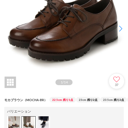
1
/
14
37
モカブラウン（MOCHA-BR）
22.5cm
残り1点
23cm
残り2点
23.5cm
残り2点
バリエーション