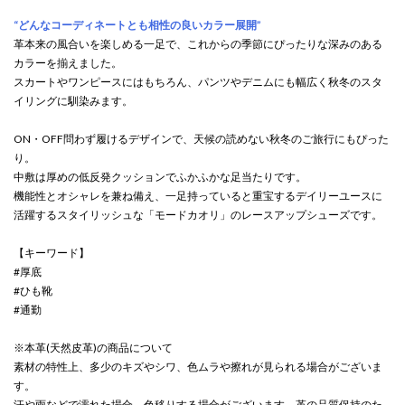
“どんなコーディネートとも相性の良いカラー展開”
革本来の風合いを楽しめる一足で、これからの季節にぴったりな深みのある
カラーを揃えました。
スカートやワンピースにはもちろん、パンツやデニムにも幅広く秋冬のスタ
イリングに馴染みます。
ON・OFF問わず履けるデザインで、天候の読めない秋冬のご旅行にもぴった
り。
中敷は厚めの低反発クッションでふかふかな足当たりです。
機能性とオシャレを兼ね備え、一足持っていると重宝するデイリーユースに
活躍するスタイリッシュな「モードカオリ」のレースアップシューズです。
【キーワード】
#厚底
#ひも靴
#通勤
※本革(天然皮革)の商品について
素材の特性上、多少のキズやシワ、色ムラや擦れが見られる場合がございま
す。
汗や雨などで濡れた場合、色移りする場合がございます。革の品質保持のた