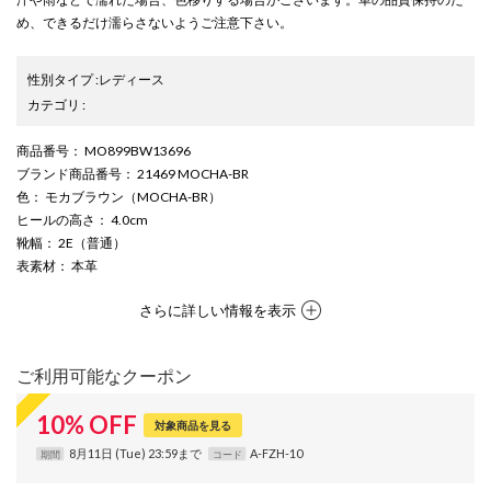
め、できるだけ濡らさないようご注意下さい。
性別タイプ
:
レディース
カテゴリ
:
商品番号
： MO899BW13696
ブランド商品番号
： 21469 MOCHA-BR
色
： モカブラウン（MOCHA-BR）
ヒールの高さ
： 4.0cm
靴幅
： 2E（普通）
表素材
： 本革
さらに詳しい情報を表示
ご利用可能なクーポン
10
%
OFF
対象商品を見る
8月11日 (Tue) 23:59まで
A-FZH-10
期間
コード