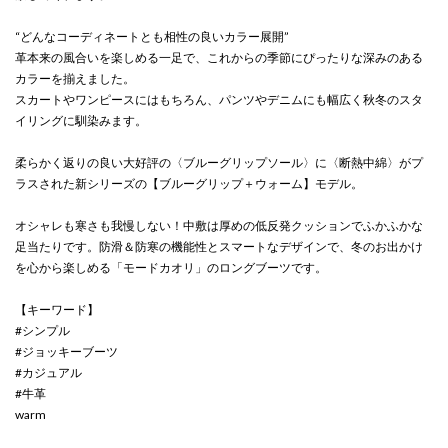
“どんなコーディネートとも相性の良いカラー展開”
革本来の風合いを楽しめる一足で、これからの季節にぴったりな深みのある
カラーを揃えました。
スカートやワンピースにはもちろん、パンツやデニムにも幅広く秋冬のスタ
イリングに馴染みます。
柔らかく返りの良い大好評の〈ブルーグリップソール〉に〈断熱中綿〉がプ
ラスされた新シリーズの【ブルーグリップ＋ウォーム】モデル。
オシャレも寒さも我慢しない！中敷は厚めの低反発クッションでふかふかな
足当たりです。防滑＆防寒の機能性とスマートなデザインで、冬のお出かけ
を心から楽しめる「モードカオリ」のロングブーツです。
【キーワード】
#シンプル
#ジョッキーブーツ
#カジュアル
#牛革
warm