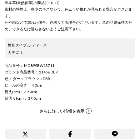
※本革(天然皮革)の商品について
素材の特性上、多少のキズやシワ、色ムラや擦れが見られる場合がございま
す。
汗や雨などで濡れた場合、色移りする場合がございます。革の品質保持のた
め、できるだけ濡らさないようご注意下さい。
性別タイプ
:
レディース
カテゴリ
:
商品番号
： MO899BW13711
ブランド商品番号
： 21456 DBR
色
： ダークブラウン（DBR）
ヒールの高さ
： 4.0cm
筒丈(cm)
： 39.0cm
筒周り(cm)
： 37.0cm
さらに詳しい情報を表示