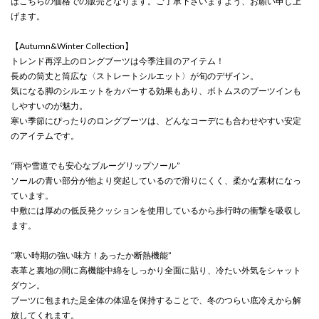
はこちらの価格での販売となります。ご了承下さいますよう、お願い申し上
げます。
【Autumn&Winter Collection】
トレンド再浮上のロングブーツは今季注目のアイテム！
長めの筒丈と筒広な〈ストレートシルエット〉が旬のデザイン。
気になる脚のシルエットをカバーする効果もあり、ボトムスのブーツインも
しやすいのが魅力。
寒い季節にぴったりのロングブーツは、どんなコーデにも合わせやすい安定
のアイテムです。
“雨や雪道でも安心なブルーグリップソール”
ソールの青い部分が他より突起しているので滑りにくく、柔かな素材になっ
ています。
中敷には厚めの低反発クッションを使用しているから歩行時の衝撃を吸収し
ます。
“寒い時期の強い味方！あったか断熱機能”
表革と裏地の間に高機能中綿をしっかり全面に貼り、冷たい外気をシャット
ダウン。
ブーツに包まれた足全体の体温を保持することで、冬のつらい底冷えから解
放してくれます。