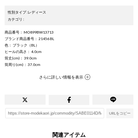
性別タイプ
:
レディース
カテゴリ
:
商品番号
： MO899BW13713
ブランド商品番号
： 21456 BL
色
： ブラック（BL）
ヒールの高さ
： 4.0cm
筒丈(cm)
： 39.0cm
筒周り(cm)
： 37.0cm
さらに詳しい情報を表示
URLをコピー
関連アイテム