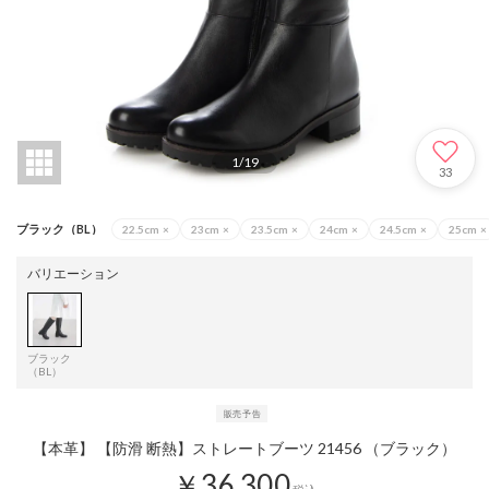
1
/
19
33
ブラック（BL）
22.5cm
×
23cm
×
23.5cm
×
24cm
×
24.5cm
×
25cm
×
バリエーション
ブラック
（BL）
【本革】 【防滑 断熱】ストレートブーツ 21456 （ブラック）
￥36,300