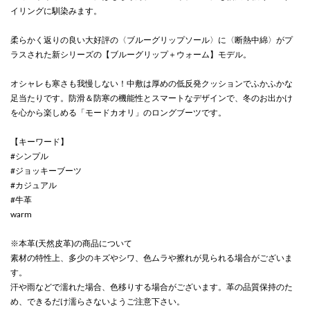
イリングに馴染みます。
柔らかく返りの良い大好評の〈ブルーグリップソール〉に〈断熱中綿〉がプ
ラスされた新シリーズの【ブルーグリップ＋ウォーム】モデル。
オシャレも寒さも我慢しない！中敷は厚めの低反発クッションでふかふかな
足当たりです。防滑＆防寒の機能性とスマートなデザインで、冬のお出かけ
を心から楽しめる「モードカオリ」のロングブーツです。
【キーワード】
#シンプル
#ジョッキーブーツ
#カジュアル
#牛革
warm
※本革(天然皮革)の商品について
素材の特性上、多少のキズやシワ、色ムラや擦れが見られる場合がございま
す。
汗や雨などで濡れた場合、色移りする場合がございます。革の品質保持のた
め、できるだけ濡らさないようご注意下さい。