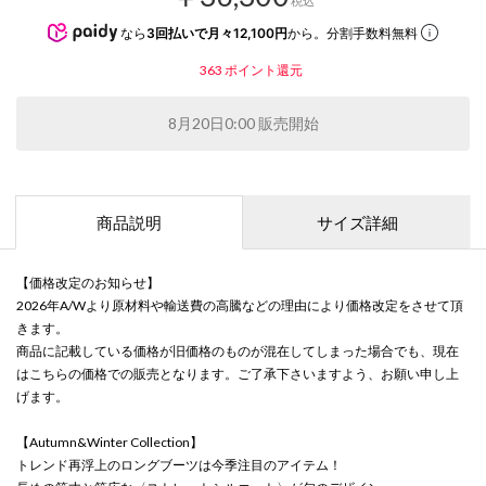
税込
なら
3回払いで月々12,100円
から。分割手数料無料
363
ポイント還元
8月20日0:00 販売開始
商品説明
サイズ詳細
【価格改定のお知らせ】
2026年A/Wより原材料や輸送費の高騰などの理由により価格改定をさせて頂
きます。
商品に記載している価格が旧価格のものが混在してしまった場合でも、現在
はこちらの価格での販売となります。ご了承下さいますよう、お願い申し上
げます。
【Autumn&Winter Collection】
トレンド再浮上のロングブーツは今季注目のアイテム！