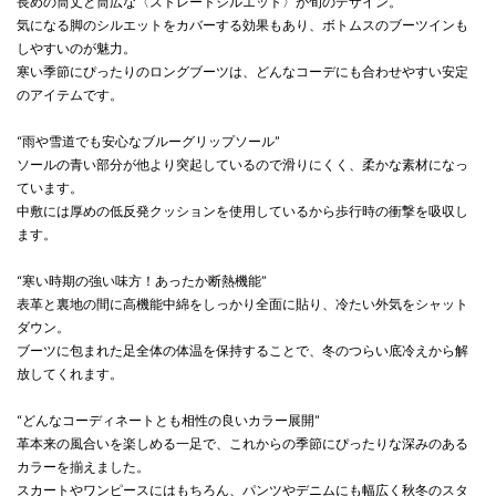
長めの筒丈と筒広な〈ストレートシルエット〉が旬のデザイン。
気になる脚のシルエットをカバーする効果もあり、ボトムスのブーツインも
しやすいのが魅力。
寒い季節にぴったりのロングブーツは、どんなコーデにも合わせやすい安定
のアイテムです。
“雨や雪道でも安心なブルーグリップソール”
ソールの青い部分が他より突起しているので滑りにくく、柔かな素材になっ
ています。
中敷には厚めの低反発クッションを使用しているから歩行時の衝撃を吸収し
ます。
“寒い時期の強い味方！あったか断熱機能”
表革と裏地の間に高機能中綿をしっかり全面に貼り、冷たい外気をシャット
ダウン。
ブーツに包まれた足全体の体温を保持することで、冬のつらい底冷えから解
放してくれます。
“どんなコーディネートとも相性の良いカラー展開”
革本来の風合いを楽しめる一足で、これからの季節にぴったりな深みのある
カラーを揃えました。
スカートやワンピースにはもちろん、パンツやデニムにも幅広く秋冬のスタ