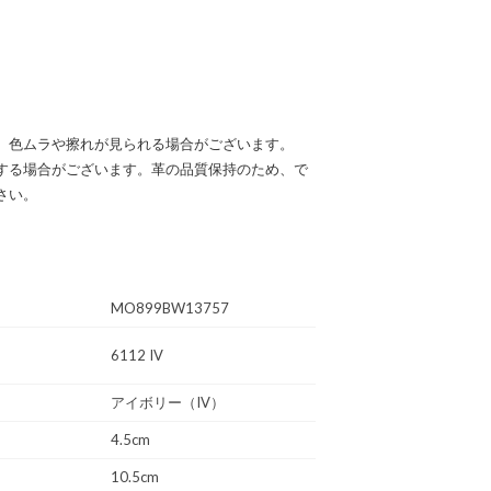
、色ムラや擦れが見られる場合がございます。
する場合がございます。革の品質保持のため、で
さい。
MO899BW13757
6112 IV
アイボリー（IV）
4.5cm
10.5cm