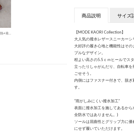
商品説明
サイズ
【MODE KAORI Collection】
【本革】 【撥水 防滑 断熱+発熱】サイドゴアスニーカーブーツ 21496 （グレージュ）
大人気の撥水レザースニーカーシ
大好評の履き心地と機能性はその
プルなデザイン。
程よい高さの5.5ｃｍヒールでス
立ったりしゃがんだり、自転車を
ごせそう。
内側にはファスナー付きで、脱ぎ
す。
“雨がしみにくい撥水加工”
表面に撥水加工を施してあるから
全防水ではありません。)
ソールは屈曲性とグリップ力に優
にせず履いていただけます。