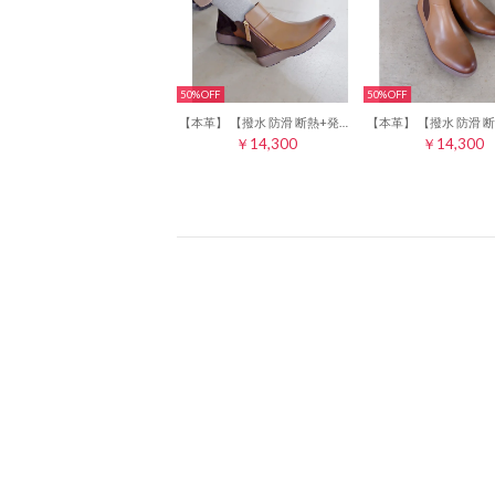
50%
50%
【本革】 【撥水 防滑 断熱+発熱】サイドファスナースニーカーブーツ 21497 （グレージュ/C）
￥14,300
￥14,300