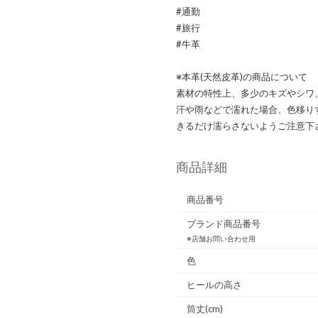
#通勤
#旅行
#牛革
※本革(天然皮革)の商品について
素材の特性上、多少のキズやシワ
汗や雨などで濡れた場合、色移り
きるだけ濡らさないようご注意下
商品詳細
商品番号
ブランド商品番号
※店舗お問い合わせ用
色
ヒールの高さ
筒丈(cm)