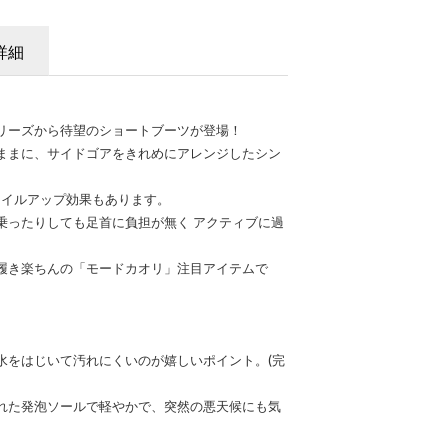
詳細
リーズから待望のショートブーツが登場！
ままに、サイドゴアをきれめにアレンジしたシン
タイルアップ効果もあります。
乗ったりしても足首に負担が無く アクティブに過
履き楽ちんの「モードカオリ」注目アイテムで
水をはじいて汚れにくいのが嬉しいポイント。(完
れた発泡ソールで軽やかで、突然の悪天候にも気