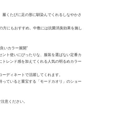
、履くたびに足の形に馴染んでくれるしなやかさ
趾の方にもおすすめ。中敷には抗菌消臭効果を施し
良いカラー展開”
セント使いにぴったりな、服装を選ばない定番カ
にトレンド感を加えてくれる人気の明るめカラー
コーディネートで活躍してくれます。
持っていると重宝する「モードカオリ」のショー
ご注意ください。