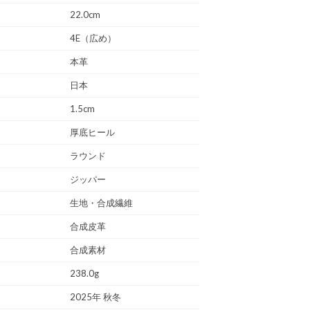
22.0cm
4E（広め）
本革
日本
1.5cm
厚底ヒール
ラウンド
ジッパー
生地・合成繊維
合成皮革
合成素材
238.0g
2025年 秋冬