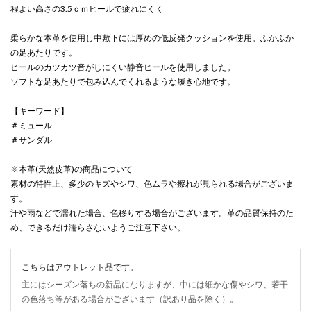
程よい高さの3.5ｃｍヒールで疲れにくく
柔らかな本革を使用し中敷下には厚めの低反発クッションを使用。ふかふか
の足あたりです。
ヒールのカツカツ音がしにくい静音ヒールを使用しました。
ソフトな足あたりで包み込んでくれるような履き心地です。
【キーワード】
＃ミュール
＃サンダル
※本革(天然皮革)の商品について
素材の特性上、多少のキズやシワ、色ムラや擦れが見られる場合がございま
す。
汗や雨などで濡れた場合、色移りする場合がございます。革の品質保持のた
め、できるだけ濡らさないようご注意下さい。
こちらはアウトレット品です。
主にはシーズン落ちの新品になりますが、中には細かな傷やシワ、若干
の色落ち等がある場合がございます（訳あり品を除く）。