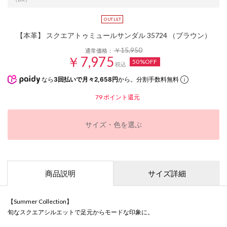
【本革】 スクエアトゥミュールサンダル 35724 （ブラウン）
￥15,950
通常価格：
￥7,975
50%OFF
税込
なら
3回払いで月々2,658円
から。分割手数料無料
79
ポイント還元
サイズ・色を選ぶ
商品説明
サイズ詳細
【Summer Collection】
旬なスクエアシルエットで足元からモードな印象に。