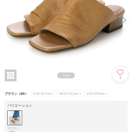
1
/
14
7
ブラウン（BR）
S/22-22.5cm
×
M/23-23.5cm
×
L/24-24.5cm
×
バリエーション
ブラウン
（BR）