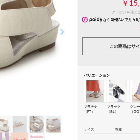
￥15,
クーポンを使え
なら
3回払いで月々5,
この商品は
サイ
バリエーション
プラチナ
ブラック
グレ
（PT）
（BL）
（GG
サイズ
在庫