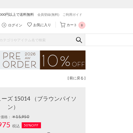
,000円以上で送料無料
会員登録(無料)
ご利用ガイド
お気に入り
カート
ログイン
0
[ 前に戻る ]
ーズ 15014 （ブラウンパイソ
ン）
￥15,950
常価格：
975
50%OFF
税込