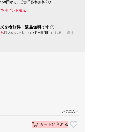
658円
から。分割手数料無料
79
ポイント還元
ズ交換無料・返品無料
です
以内
のお支払いで
8月9日(日)
にお届け
詳細
5秒
お気に入り
カートに入れる