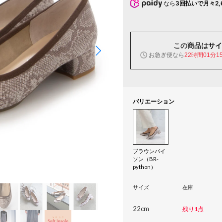
なら
3回払いで月々2,
この商品は
サイ
お急ぎ便なら
22時間01分1
バリエーション
ブラウンパイ
ソン（BR-
python）
サイズ
在庫
22cm
残り1点