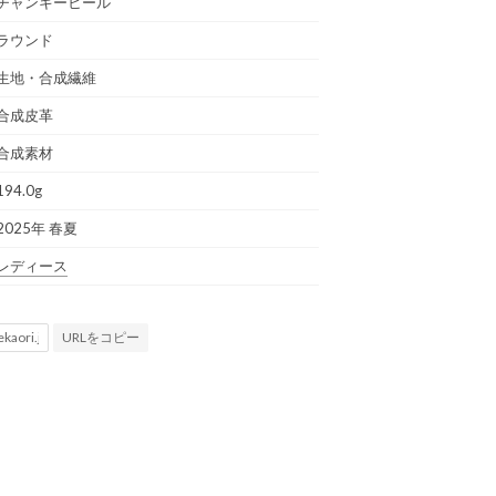
チャンキーヒール
ラウンド
生地・合成繊維
合成皮革
合成素材
194.0g
2025年 春夏
レディース
URLをコピー