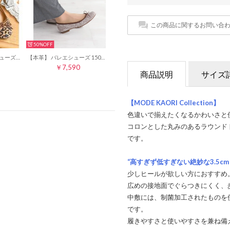
この商品に関するお問い合
50%
【本革】 撥水 バレエシューズ 15000 （キャメルヒョウ）
【本革】 バレエシューズ 15013 （ブラウンパイソン）
￥7,590
商品説明
サイズ
【MODE KAORI Collection】
色違いで揃えたくなるかわいさと
コロンとした丸みのあるラウンド
です。
“高すぎず低すぎない絶妙な3.5cm
少しヒールが欲しい方におすすめ
広めの接地面でぐらつきにくく、
中敷には、制菌加工されたものを
です。
履きやすさと使いやすさを兼ね備