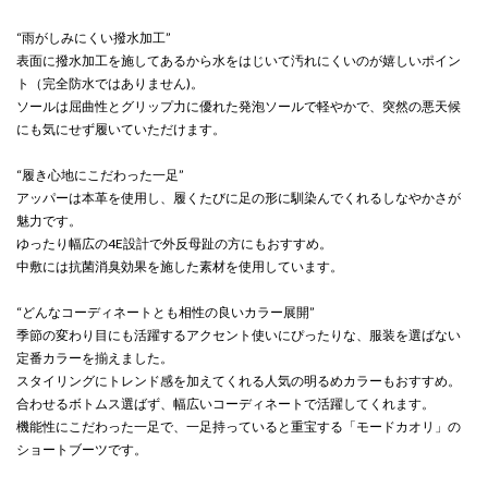
“雨がしみにくい撥水加工”
表面に撥水加工を施してあるから水をはじいて汚れにくいのが嬉しいポイン
ト（完全防水ではありません)。
ソールは屈曲性とグリップ力に優れた発泡ソールで軽やかで、突然の悪天候
にも気にせず履いていただけます。
“履き心地にこだわった一足”
アッパーは本革を使用し、履くたびに足の形に馴染んでくれるしなやかさが
魅力です。
ゆったり幅広の4E設計で外反母趾の方にもおすすめ。
中敷には抗菌消臭効果を施した素材を使用しています。
“どんなコーディネートとも相性の良いカラー展開”
季節の変わり目にも活躍するアクセント使いにぴったりな、服装を選ばない
定番カラーを揃えました。
スタイリングにトレンド感を加えてくれる人気の明るめカラーもおすすめ。
合わせるボトムス選ばず、幅広いコーディネートで活躍してくれます。
機能性にこだわった一足で、一足持っていると重宝する「モードカオリ」の
ショートブーツです。