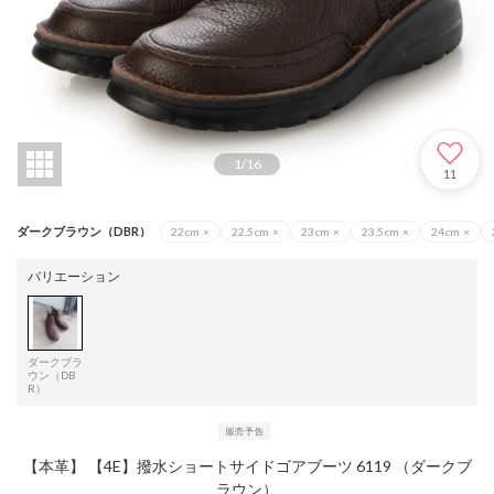
1
/
16
11
ダークブラウン（DBR）
22cm
×
22.5cm
×
23cm
×
23.5cm
×
24cm
×
バリエーション
ダークブラ
ウン（DB
R）
【本革】 【4E】撥水ショートサイドゴアブーツ 6119 （ダークブ
ラウン）