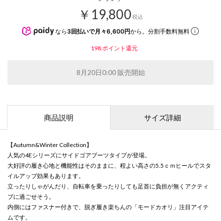
￥19,800
税込
なら
3回払いで月々6,600円
から。分割手数料無料
198
ポイント還元
8月20日0:00 販売開始
商品説明
サイズ詳細
【Autumn&Winter Collection】
人気の4Eシリーズにサイドゴアブーツタイプが登場。
大好評の履き心地と機能性はそのままに、程よい高さの5.5ｃｍヒールでスタ
イルアップ効果もあります。
立ったりしゃがんだり、自転車を乗ったりしても足首に負担が無くアクティ
ブに過ごせそう。
内側にはファスナー付きで、脱ぎ履き楽ちんの「モードカオリ」注目アイテ
ムです。