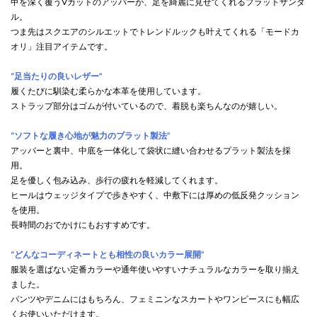
甲を深く覆うVカットのアッパーが、足を綺麗に見せてくれるプラットサンダ
ル。
つま先はスクエアのシルエットでトレンドルックも叶えてくれる「モードカ
オリ」注目アイテムです。
“足当たりの良いレザー”
履くたびに馴染む柔らかな本革を使用しています。
ストラップ部分はゴムが付いているので、着脱も楽ちんなのが嬉しい。
“ソフトな履き心地が魅力のプラット製法”
アッパーと裏中、中底を一体化して袋状に縫い合わせるプラット製法を採
用。
足を優しく包み込み、歩行の疲れを軽減してくれます。
ヒールはウェッジタイプで歩きやすく、中敷下には厚めの低反発クッション
を使用。
長時間のおでかけにもおすすめです。
“どんなコーディネートとも相性の良いカラー展開”
服装を選ばない定番カラーや通年使いやすいナチュラルなカラーを取り揃え
ました。
パンツやデニムにはもちろん、フェミニンなスカートやワンピースにも幅広
くお使いいただけます。