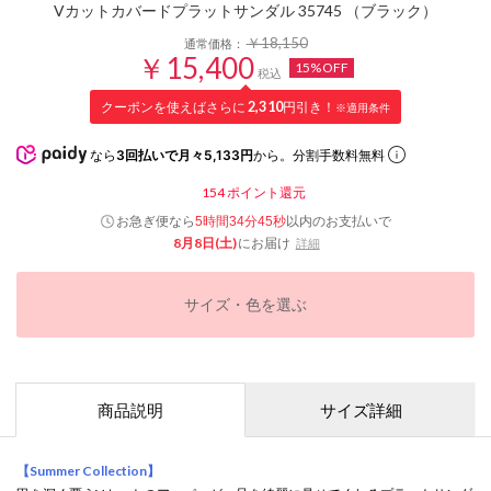
Vカットカバードプラットサンダル 35745 （ブラック）
￥18,150
通常価格：
￥15,400
15%OFF
税込
クーポンを使えばさらに
2,310
円引き！
※適用条件
なら
3回払いで月々5,133円
から。分割手数料無料
154
ポイント還元
お急ぎ便なら
以内
のお支払いで
5時間34分44秒
8月8日(土)
にお届け
詳細
サイズ・色を選ぶ
商品説明
サイズ詳細
【Summer Collection】