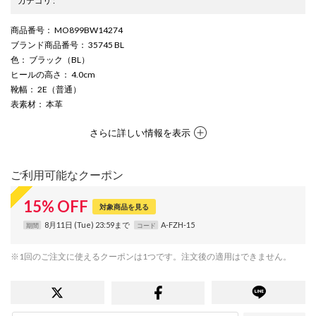
カテゴリ
:
商品番号
： MO899BW14274
ブランド商品番号
： 35745 BL
色
： ブラック（BL）
ヒールの高さ
： 4.0cm
靴幅
： 2E（普通）
表素材
： 本革
さらに詳しい情報を表示
ご利用可能なクーポン
15
%
OFF
対象商品を見る
8月11日 (Tue) 23:59まで
A-FZH-15
期間
コード
※1回のご注文に使えるクーポンは1つです。注文後の適用はできません。