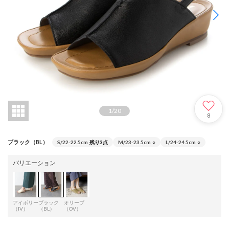
1
/
20
8
ブラック（BL）
S/22-22.5cm
残り3点
M/23-23.5cm
○
L/24-24.5cm
○
バリエーション
アイボリー
ブラック
オリーブ
（IV）
（BL）
（OV）