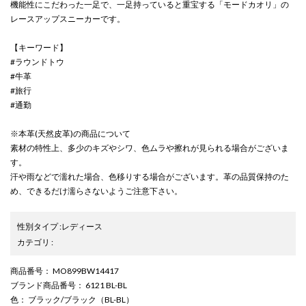
機能性にこだわった一足で、一足持っていると重宝する「モードカオリ」の
レースアップスニーカーです。
【キーワード】
#ラウンドトウ
#牛革
#旅行
#通勤
※本革(天然皮革)の商品について
素材の特性上、多少のキズやシワ、色ムラや擦れが見られる場合がございま
す。
汗や雨などで濡れた場合、色移りする場合がございます。革の品質保持のた
め、できるだけ濡らさないようご注意下さい。
性別タイプ
:
レディース
カテゴリ
:
商品番号
： MO899BW14417
ブランド商品番号
： 6121 BL-BL
色
： ブラック/ブラック（BL-BL）