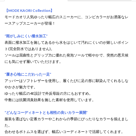
【MODE KAORI Collection】
モードカオリ人気ゆったり幅広のスニーカーに、コンビカラーがお洒落なレ
ースアップスニーカーが登場！
“雨がしみにくい撥水加工”
表面に撥水加工を施してあるから水をはじいて汚れにくいのが嬉しいポイン
ト(完全防水ではありません)。
ソールは屈曲性とグリップ力に優れた発泡ソールで軽やかで、突然の悪天候
にも気にせず履いていただけます。
“履き心地にこだわった一足”
アッパーはソフトレザーを使用し、履くたびに足の形に馴染んでくれるしな
やかさが魅力です。
ゆったり幅広の4E設計で外反母趾の方にもおすすめ。
中敷には抗菌消臭効果を施した素材を使用しています。
“どんなコーディネートとも相性の良いカラー展開”
服装を選ばない定番カラーやこれからの季節にぴったりなカラーを揃えまし
た。
合わせるボトムスを選ばず、幅広いコーディネートで活躍してくれます。