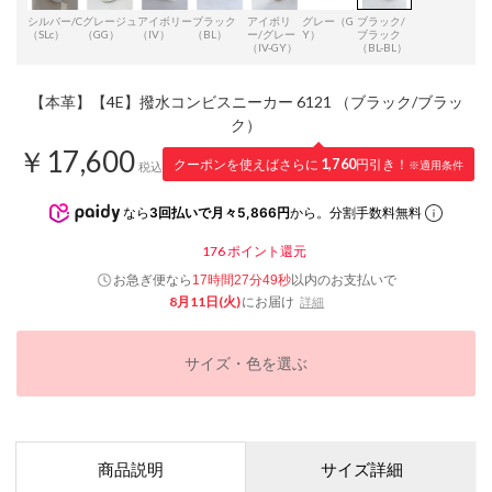
シルバー/C
グレージュ
アイボリー
ブラック
アイボリ
グレー（G
ブラック/
（SLc）
（GG）
（IV）
（BL）
ー/グレー
Y）
ブラック
（IV-GY）
（BL-BL）
【本革】【4E】撥水コンビスニーカー 6121 （ブラック/ブラッ
ク）
￥17,600
クーポンを使えばさらに
1,760
円引き！
※適用条件
税込
なら
3回払いで月々5,866円
から。分割手数料無料
176
ポイント還元
お急ぎ便なら
以内
のお支払いで
17時間27分49秒
8月11日(火)
にお届け
詳細
サイズ・色を選ぶ
商品説明
サイズ詳細