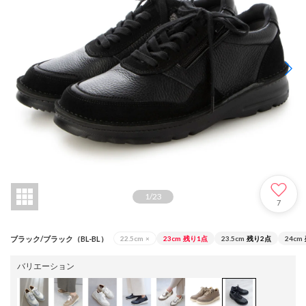
1
/
23
7
ブラック/ブラック（BL-BL）
22.5cm
×
23cm
残り1点
23.5cm
残り2点
24cm
バリエーション