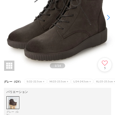
1
/
14
5
グレー（GY）
S/22-22.5cm
×
M/23-23.5cm
×
L/24-24.5cm
×
XL/25-25.5cm
バリエーション
グレー（G
Y）