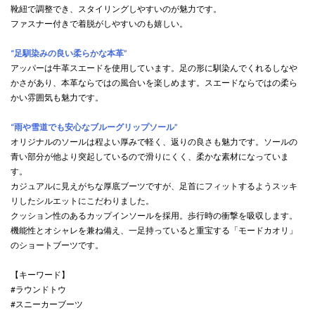
靴紐で調整でき、スタイリングしやすいのが魅力です。
ファスナー付きで着脱がしやすいのも嬉しい。
“足馴染みの良い柔らかな本革”
アッパーは牛革スエードを使用しています。足の形に馴染んでくれるしなや
かさがあり、本革ならではの風合いを楽しめます。スエードならではの柔ら
かい雰囲気も魅力です。
“雨や雪道でも安心なブルーグリップソール”
オリジナルのソールは程よい厚みで軽く、返りの良さも魅力です。ソールの
青い部分が他より突起しているので滑りにくく、柔かな素材になっていま
す。
カジュアルに見えがちな厚底ブーツですが、足首にフィットするようスッキ
リしたシルエットにこだわりました。
クッション性のあるカップインソールを採用。歩行時の衝撃を吸収します。
機能性とオシャレを兼ね備え、一足持っていると重宝する「モードカオリ」
のショートブーツです。
【キーワード】
#ラウンドトウ
#スニーカーブーツ