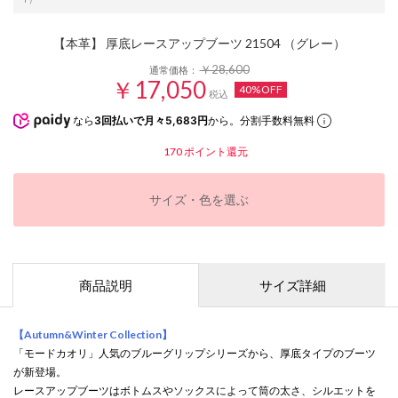
【本革】 厚底レースアップブーツ 21504 （グレー）
￥28,600
通常価格：
￥17,050
40%OFF
税込
なら
3回払いで月々5,683円
から。分割手数料無料
170
ポイント還元
サイズ・色を選ぶ
商品説明
サイズ詳細
【Autumn&Winter Collection】
「モードカオリ」人気のブルーグリップシリーズから、厚底タイプのブーツ
が新登場。
レースアップブーツはボトムスやソックスによって筒の太さ、シルエットを