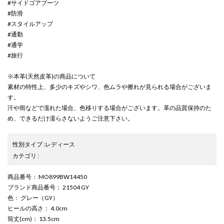
#サイドゴアブーツ
#防滑
#スタイルアップ
#通勤
#通学
#旅行
※本革(天然皮革)の商品について
素材の特性上、多少のキズやシワ、色ムラや擦れが見られる場合がございま
す。
汗や雨などで濡れた場合、色移りする場合がございます。革の品質保持のた
め、できるだけ濡らさないようご注意下さい。
性別タイプ
:
レディース
カテゴリ
:
商品番号
： MO899BW14450
ブランド商品番号
： 21504 GY
色
： グレー（GY）
ヒールの高さ
： 4.0cm
筒丈(cm)
： 13.5cm